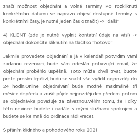
značí možnost objednání a volné termíny. Po rozkliknutí
konkrétního datumu se napravo objeví dostupné termíny s
konkrétními časy, je nutné jeden čas označit) -> "další"
4) KLIENT (zde je nutné vyplnit kontatní údaje na vás!) ->
objednání dokončíte kliknutím na tlačítko "hotovo"
Jakmile provedete objednání a já v kalendáři potvrdím vámi
zadanou rezervaci, bude vám odeslán potvrzující email, že
objednání proběhlo úspěšně. Toto může chvíli trvat, buďte
proto prosím trpěliví, budu se snažit vše vyřídit nejpozději do
24 hodin.Online objednávání bude možné maximálně tři
měsíce dopředu a zrušit půjde nejpozději den předem, potom
se objednávka považuje za závaznou.Věřím tomu, že i díky
této novince budete i nadále s mými službami spokojeni a
budete se ke mně do ordinace rádi vracet.
S přáním klidného a pohodového roku 2021