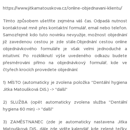
https://www.jitkamatouskova.cz/online-objednavani-klientu/
Tímto způsobem ušetříte zejména váš čas. Odpadá nutnost
kontaktovat mně přes kontaktní formulář, email nebo telefon.
Samozřejmě kdo tuto novinku nevyužije, možnost objednání
již zavedenou cestou je zde stále.Objednání cestou online
objednávkového formuláře je však velmi jednoduché a
intuitivní. Po rozkliknutí výše uvedeného odkazu budete
přesměrováni přímo na objednávkový formulář, kde ve
čtyřech krocích provedete objednání:
1) MÍSTO (automaticky je zvolena položka "Dentální hygiena
Jitka Matoušková DiS.) -> "další"
2) SLUŽBA (opět automaticky zvolena služba "Dentální
hygiena 60 min) -> "další"
3) ZAMĚSTNANEC (zde je automaticky nastavena Jitka
Matoušková DiS., dále zde vidíte kalendář, kde zelené tečky